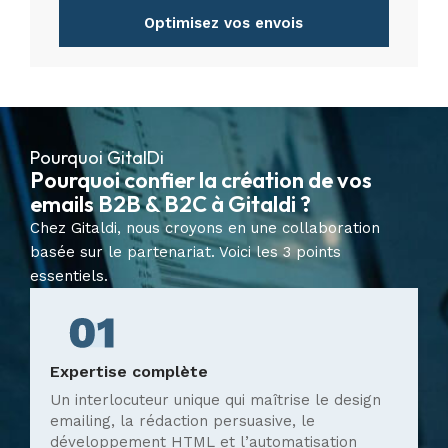
Optimisez vos envois
Pourquoi GitalDi
Pourquoi confier la création de vos
emails B2B & B2C à Gitaldi ?
Chez Gitaldi, nous croyons en une collaboration
basée sur le partenariat. Voici les 3 points
essentiels.
Expertise complète
Un interlocuteur unique qui maîtrise le design
emailing, la rédaction persuasive, le
développement HTML et l’automatisation