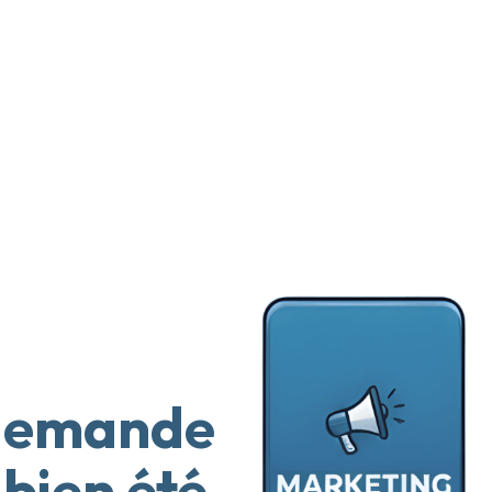
 demande
bien été